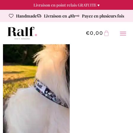
Livraison en point relais GRATUITE ♥
Handmade
Livraison en 48h
Payez en plusieurs fois
€
0,00