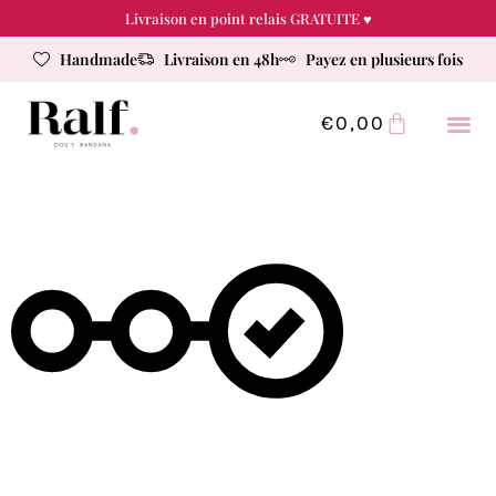
Livraison en point relais GRATUITE ♥
Handmade
Livraison en 48h
Payez en plusieurs fois
€
0,00