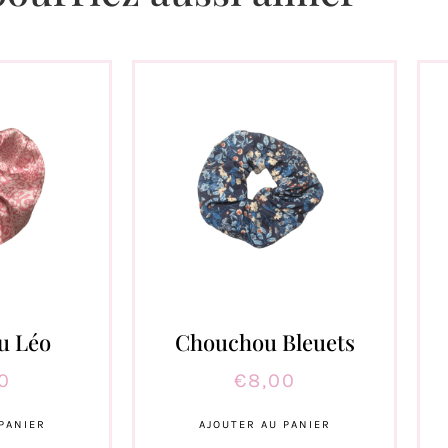
u Léo
Chouchou Bleuets
0
€
8,00
PANIER
AJOUTER AU PANIER