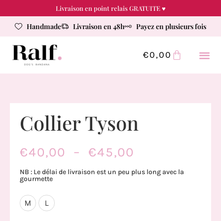
Livraison en point relais GRATUITE ♥
Handmade
Livraison en 48h
Payez en plusieurs fois
€
0,00
Collier Tyson
€
40,00
–
€
45,00
NB : Le délai de livraison est un peu plus long avec la
gourmette
M
L