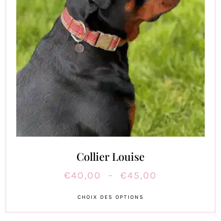
Collier Louise
€
40,00
–
€
45,00
CHOIX DES OPTIONS